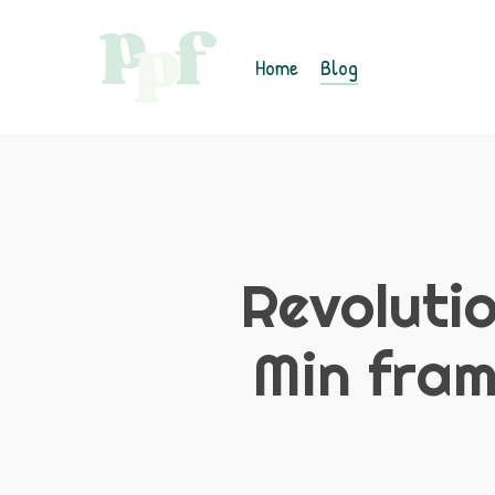
Skip
to
Home
Blog
main
content
Revoluti
Min fra