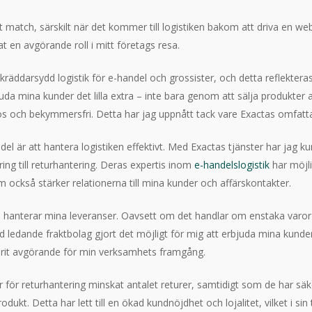
tt match, särskilt när det kommer till logistiken bakom att driva en w
t en avgörande roll i mitt företags resa.
skräddarsydd logistik för e-handel och grossister, och detta reflekter
rbjuda mina kunder det lilla extra – inte bara genom att sälja produkte
ös och bekymmersfri. Detta har jag uppnått tack vare Exactas omfatta
l är att hantera logistiken effektivt. Med Exactas tjänster har jag 
ing till returhantering. Deras expertis inom
e-handelslogistik
har möjli
 som också stärker relationerna till mina kunder och affärskontakter.
 hanterar mina leveranser. Oavsett om det handlar om enstaka varor e
d ledande fraktbolag gjort det möjligt för mig att erbjuda mina kund
ar varit avgörande för min verksamhets framgång.
 för returhantering minskat antalet returer, samtidigt som de har säke
ukt. Detta har lett till en ökad kundnöjdhet och lojalitet, vilket i si