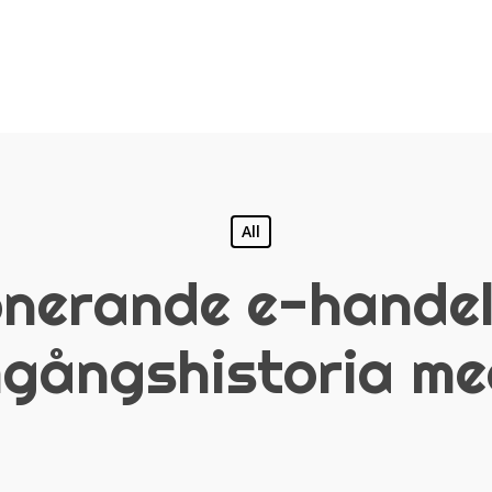
All
onerande e-handels
mgångshistoria me