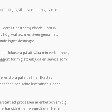
ebbshop. Jag vill dela med mig av min
as i deras tjänsteerbjudande. Som e-
r av hög kvalitet, men även genom att
nde logistiklösningar.
kunnat fokusera på att växa min verksamhet,
ggjort för mig att erbjuda en service som
ller stora pallar, så har Exactas
er snabba och säkra leveranser. Denna
rställt att processen är enkel och smidig
n tur har stärkt mitt varumärke och min