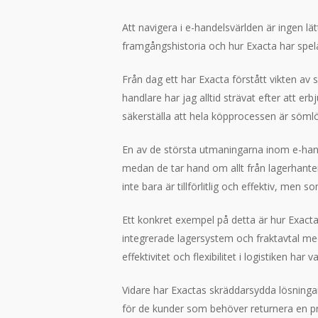
Att navigera i e-handelsvärlden är ingen lä
framgångshistoria och hur Exacta har spela
Från dag ett har Exacta förstått vikten av 
handlare har jag alltid strävat efter att e
säkerställa att hela köpprocessen är söml
En av de största utmaningarna inom e-hande
medan de tar hand om allt från lagerhanter
inte bara är tillförlitlig och effektiv, men
Ett konkret exempel på detta är hur Exacta
integrerade lagersystem och fraktavtal me
effektivitet och flexibilitet i logistiken h
Vidare har Exactas skräddarsydda lösningar
för de kunder som behöver returnera en prod